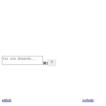
⌘
I
github
website