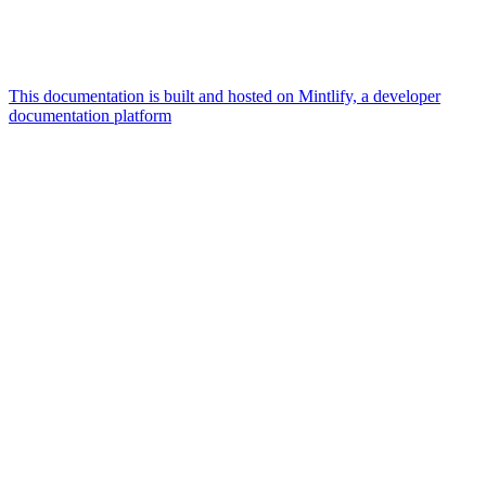
This documentation is built and hosted on Mintlify, a developer
documentation platform