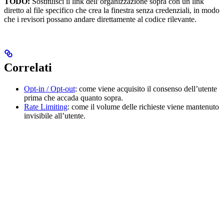
TODO:
Sostituisci il link dell’organizzazione sopra con un link
diretto al file specifico che crea la finestra senza credenziali, in modo
che i revisori possano andare direttamente al codice rilevante.
Correlati
Opt-in / Opt-out
: come viene acquisito il consenso dell’utente
prima che accada quanto sopra.
Rate Limiting
: come il volume delle richieste viene mantenuto
invisibile all’utente.