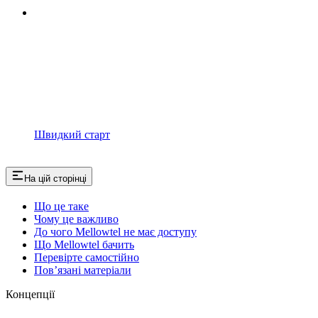
Швидкий старт
На цій сторінці
Що це таке
Чому це важливо
До чого Mellowtel не має доступу
Що Mellowtel бачить
Перевірте самостійно
Пов’язані матеріали
Концепції