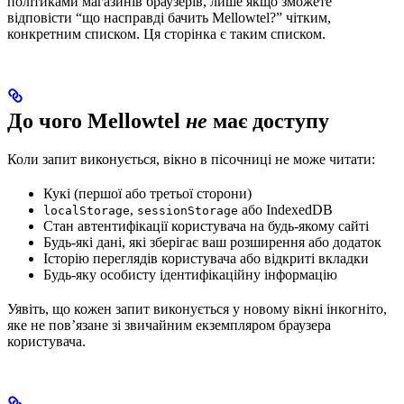
політиками магазинів браузерів, лише якщо зможете
відповісти “що насправді бачить Mellowtel?” чітким,
конкретним списком. Ця сторінка є таким списком.
До чого Mellowtel
не
має доступу
Коли запит виконується, вікно в пісочниці не може читати:
Кукі (першої або третьої сторони)
,
або IndexedDB
localStorage
sessionStorage
Стан автентифікації користувача на будь-якому сайті
Будь-які дані, які зберігає ваш розширення або додаток
Історію переглядів користувача або відкриті вкладки
Будь-яку особисту ідентифікаційну інформацію
Уявіть, що кожен запит виконується у новому вікні інкогніто,
яке не пов’язане зі звичайним екземпляром браузера
користувача.