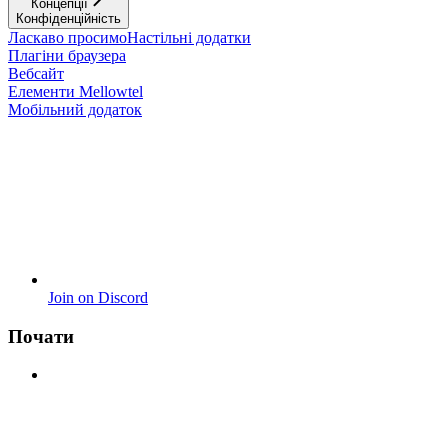
Концепції
Конфіденційність
Ласкаво просимо
Настільні додатки
Плагіни браузера
Вебсайт
Елементи Mellowtel
Мобільний додаток
Join on Discord
Почати