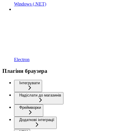
Windows (.NET)
Electron
Плагіни браузера
Інтегрувати
Надіслати до магазинів
Фреймворки
Додаткові інтеграції