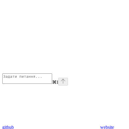
⌘
I
github
website