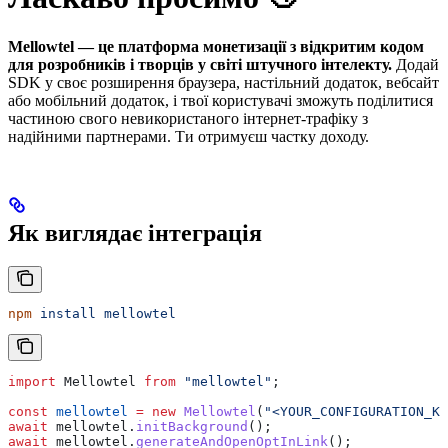
Mellowtel — це платформа монетизації з відкритим кодом
для розробників і творців у світі штучного інтелекту.
Додай
SDK у своє розширення браузера, настільний додаток, вебсайт
або мобільний додаток, і твої користувачі зможуть поділитися
частиною свого невикористаного інтернет-трафіку з
надійними партнерами. Ти отримуєш частку доходу.
Як виглядає інтеграція
npm
 install
 mellowtel
import
 Mellowtel
 from
 "mellowtel"
;
const
 mellowtel
 =
 new
 Mellowtel
(
"<YOUR_CONFIGURATION_KE
await
 mellowtel
.
initBackground
();
await
 mellowtel
.
generateAndOpenOptInLink
();