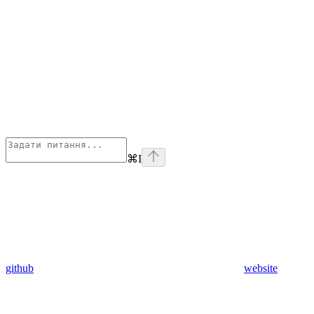
⌘
I
github
website