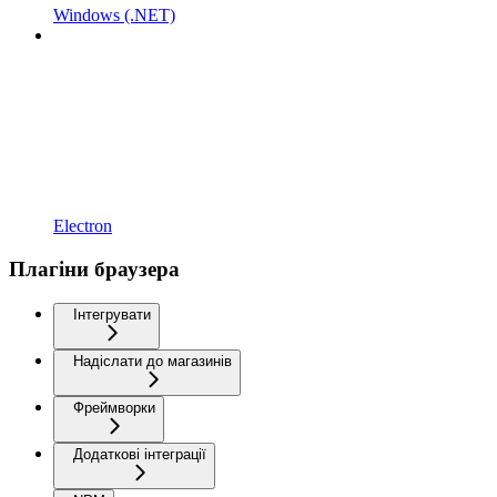
Windows (.NET)
Electron
Плагіни браузера
Інтегрувати
Надіслати до магазинів
Фреймворки
Додаткові інтеграції