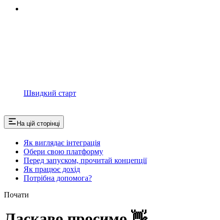
Швидкий старт
На цій сторінці
Як виглядає інтеграція
Обери свою платформу
Перед запуском, прочитай концепції
Як працює дохід
Потрібна допомога?
Почати
Ласкаво просимо 👋