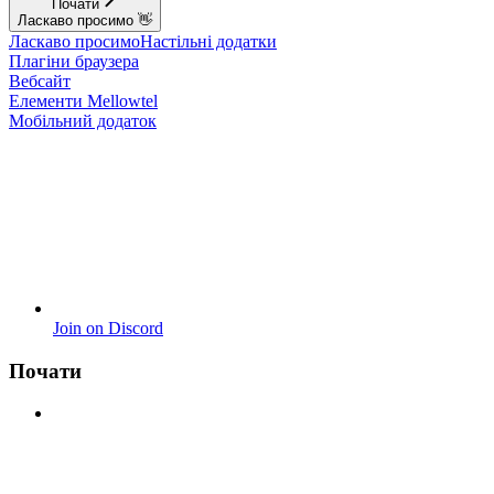
Почати
Ласкаво просимо 👋
Ласкаво просимо
Настільні додатки
Плагіни браузера
Вебсайт
Елементи Mellowtel
Мобільний додаток
Join on Discord
Почати